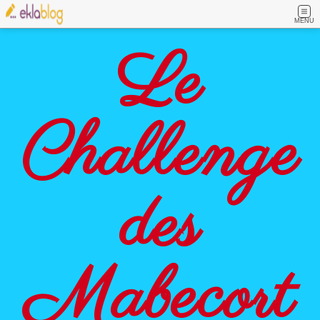
MENU
Le
Challenge
des
Mabecort