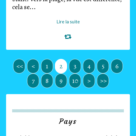
cela se...
Lire la suite
<<
<
1
2
3
4
5
6
7
8
9
10
20
30
40
>
>>
Pays