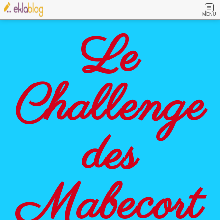
MENU
Le
Challenge
des
Mabecort