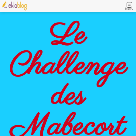
MENU
Le
Challenge
des
Mabecort