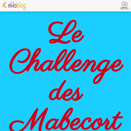
MENU
Le
Challenge
des
Mabecort