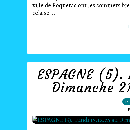
ville de Roquetas ont les sommets bien 
cela se...
L
ESPAGNE (5). 
Dimanche 21
15.
P