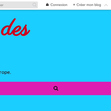
Connexion
+
Créer mon blog
des
rope.