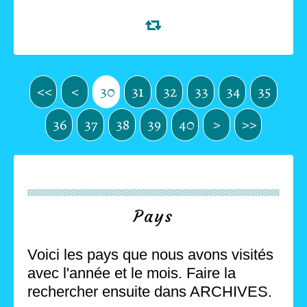
<<
<
10
20
30
31
32
33
34
35
36
37
38
39
40
>
>>
Pays
Voici les pays que nous avons visités
avec l'année et le mois. Faire la
rechercher ensuite dans ARCHIVES.