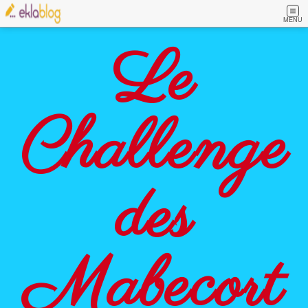
MENU
Le
Challenge
des
Mabecort