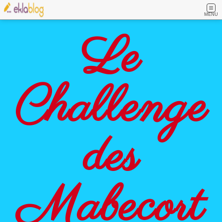
MENU
Le
Challenge
des
Mabecort