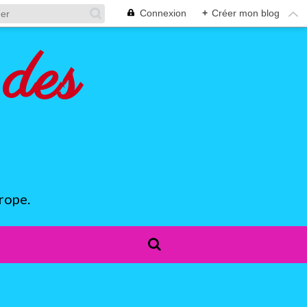
Connexion
+
Créer mon blog
des
rope.