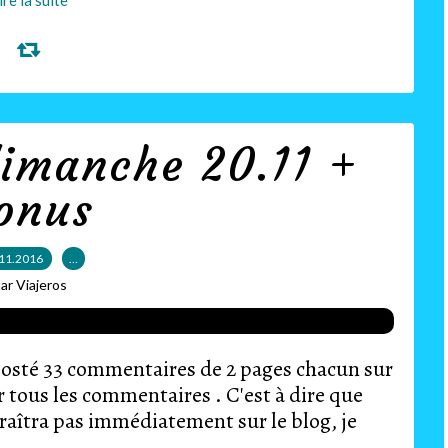
ire la suite
dimanche 20.11 +
onus
11.2016
…
ar Viajeros
a posté 33 commentaires de 2 pages chacun sur
rer tous les commentaires . C'est à dire que
araîtra pas immédiatement sur le blog, je