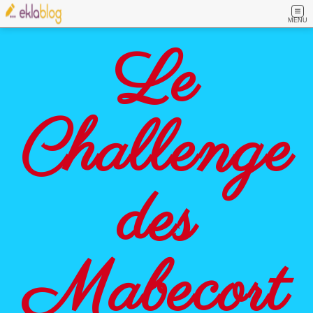
MENU
Le
Challenge
des
Mabecort