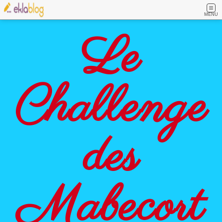
MENU
Le
Challenge
des
Mabecort