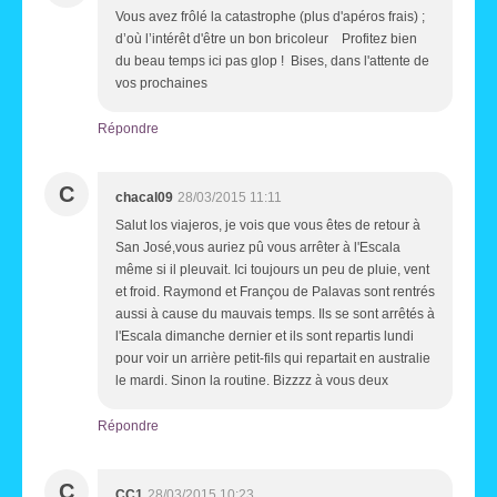
Vous avez frôlé la catastrophe (plus d'apéros frais) ;
d’où l’intérêt d'être un bon bricoleur Profitez bien
du beau temps ici pas glop ! Bises, dans l'attente de
vos prochaines
Répondre
C
chacal09
28/03/2015 11:11
Salut los viajeros, je vois que vous êtes de retour à
San José,vous auriez pû vous arrêter à l'Escala
même si il pleuvait. Ici toujours un peu de pluie, vent
et froid. Raymond et Françou de Palavas sont rentrés
aussi à cause du mauvais temps. Ils se sont arrêtés à
l'Escala dimanche dernier et ils sont repartis lundi
pour voir un arrière petit-fils qui repartait en australie
le mardi. Sinon la routine. Bizzzz à vous deux
Répondre
C
CC1
28/03/2015 10:23