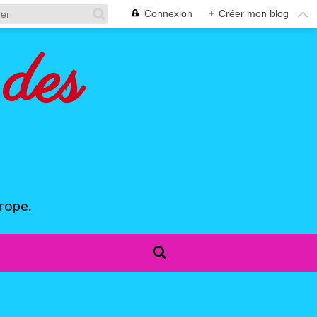
Connexion
+
Créer mon blog
des
rope.