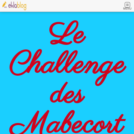
MENU
Le
Challenge
des
Mabecort