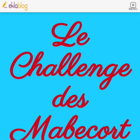
MENU
Le
Challenge
des
Mabecort