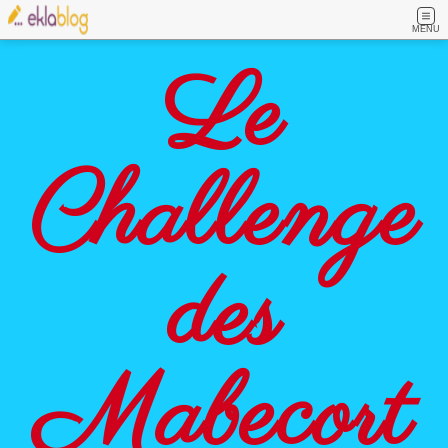
MENU
Le
Challenge
des
Mabecort