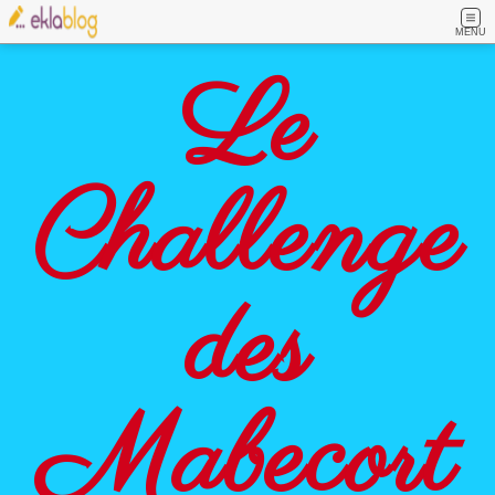
MENU
Le
Challenge
des
Mabecort