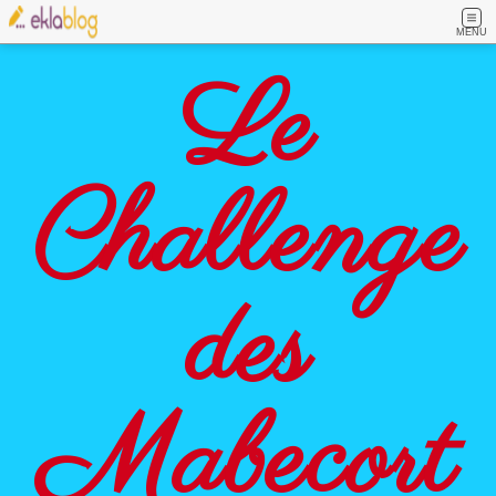
MENU
Le
Challenge
des
Mabecort