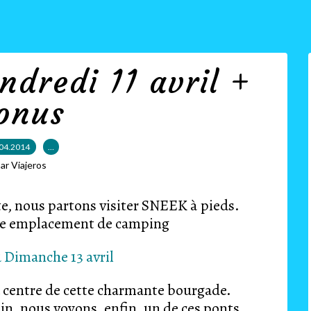
ndredi 11 avril +
onus
04.2014
…
ar Viajeros
ête, nous partons visiter SNEEK à pieds.
ment de camping
r au centre de cette charmante bourgade.
ons, enfin, un de ces ponts