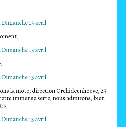
moment,
e.
nons la moto, direction Orchideenhoeve, 25
ense serre, nous admirons, bien
urs,