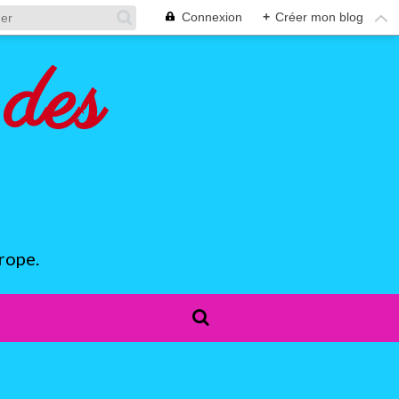
Connexion
+
Créer mon blog
des
rope.