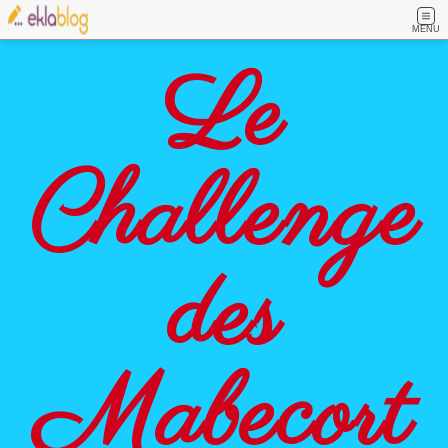
MENU
Le
Challenge
des
Mabecort