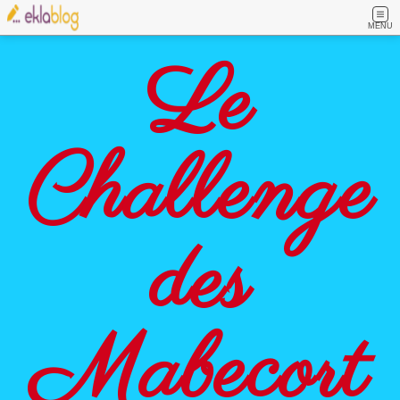
MENU
Le
Challenge
des
Mabecort