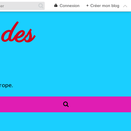
Connexion
+
Créer mon blog
des
rope.