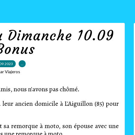
u Dimanche 10.09
Bonus
09.2023
…
ar Viajeros
amis, nous n'avons pas chômé.
leur ancien domicile à L'Aiguillon (85) pour
et sa remorque à moto, son épouse avec une
lus une remorque à moto.