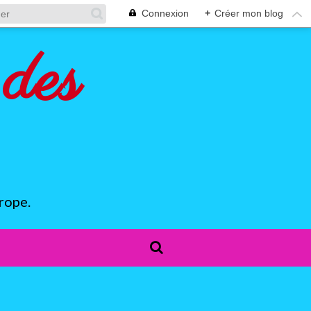
Connexion
+
Créer mon blog
des
rope.