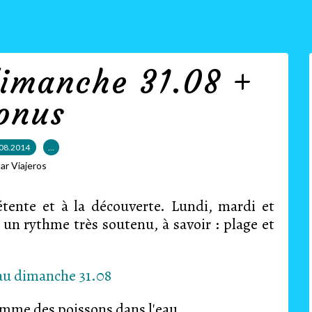
dimanche 31.08 +
onus
08.2014
…
ar Viajeros
étente et à la découverte. Lundi, mardi et
n rythme très soutenu, à savoir : plage et
omme des poissons dans l'eau.