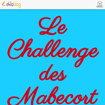
MENU
Le
Challenge
des
Mabecort