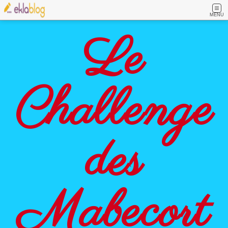
MENU
Le
Challenge
des
Mabecort