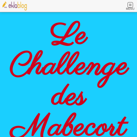
MENU
Le
Challenge
des
Mabecort