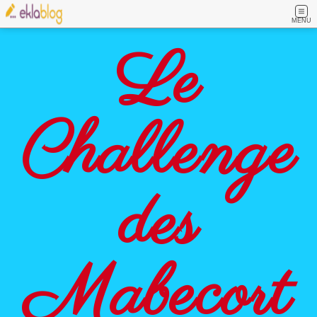
MENU
Le
Challenge
des
Mabecort