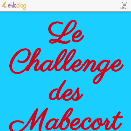
MENU
Le
Challenge
des
Mabecort