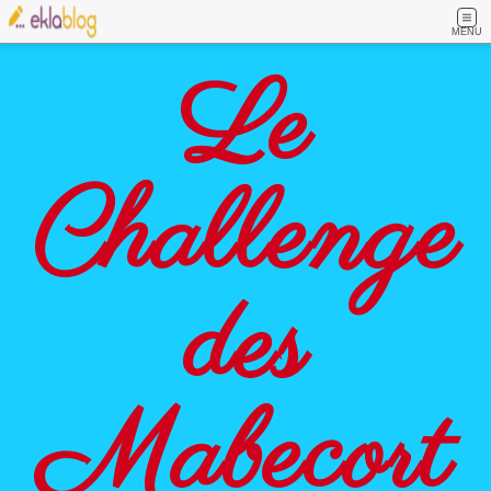
MENU
Le
Challenge
des
Mabecort